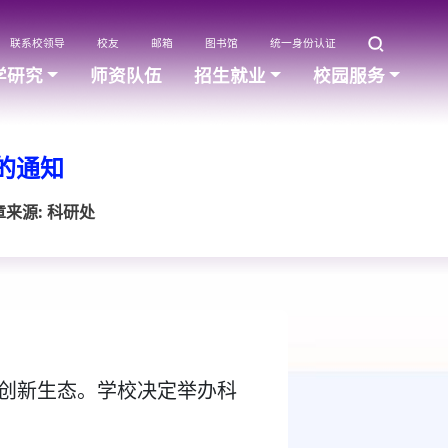
联系校领导
校友
邮箱
图书馆
统一身份认证
学研究
师资队伍
招生就业
校园服务
的通知
章来源: 科研处
创新生态。学校决定举办科