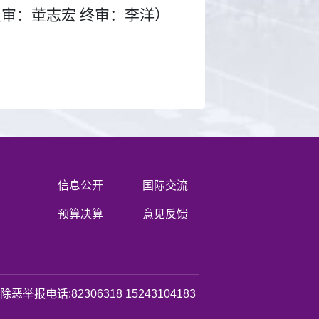
复审：董志宏 终审：李洋）
信息公开
国际交流
预算决算
意见反馈
恶举报电话:82306318 15243104183